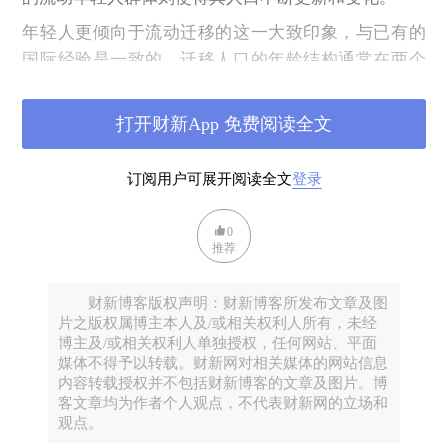
年轻人更倾向于流动迁移的这一大致印象，与已有的
国际经验是一致的。迁移人口的年龄结构通常在两个
阶段呈现出明显的峰值——青壮年阶段和幼儿阶段。
幼儿由于年纪尚小，需要照顾，常常随同父母迁移。
打开财新App 免费阅读全文
以印度2011年国内不同地区间的人口迁移为例，如图1
所示，印度的国内地区间迁移人口在0~4岁及15~29岁
订阅用户可展开阅读全文
登录
这个两个阶段分别达到了峰值，且以青壮年阶段的峰
值尤为显著。
0
推荐
财新博客版权声明：财新博客所发布文章及图
片之版权属博主本人及/或相关权利人所有，未经
博主及/或相关权利人单独授权，任何网站、平面
媒体不得予以转载。财新网对相关媒体的网站信息
内容转载授权并不包括财新博客的文章及图片。博
客文章均为作者个人观点，不代表财新网的立场和
观点。