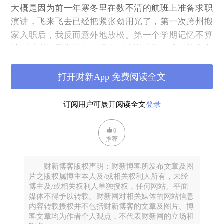
大概是因为前一年寒冬里在数不清的航班上准备求职
演讲，飞来飞去已经把紧张劲用光了，第一次跨州搬
家入职后，我反而意外地放松。第一个学期记忆不算
特别清晰，只觉得好像没有别人说的那么难。就像老
爵士歌手Peggy Lee 唱的那句“Is that all there is to a
fire?” 都怕着火，但真正起火之后，好像也就这样。
打开财新App 免费阅读全文
那年秋天，我只教一门新课，课余写一点东西，在系
订阅用户可展开阅读全文
登录
里做一些简单的服务（service）。生活上交新朋友，
看NBA（克利夫兰有骑士队和另外两支顶尖联盟的橄
0
榄球和棒球队），逛大湖大山，寒假还回了趟国。作
推荐
为一个喜欢四季的人，我感觉俄亥俄还挺不错。
真正感到写作开始跟不上，是2024年春天的一个下
财新博客版权声明：财新博客所发布文章及图
片之版权属博主本人及/或相关权利人所有，未经
午。那天我刚上完两节连堂新课，在终身教职的压力
博主及/或相关权利人单独授权，任何网站、平面
前，终于感觉有点垮了。那种感觉来得很突然，有点
媒体不得予以转载。财新网对相关媒体的网站信息
像急坠。我开始后悔一些事情：比如入职前的夏天光
内容转载授权并不包括财新博客的文章及图片。博
客文章均为作者个人观点，不代表财新网的立场和
顾着淋雨玩耍，没有提前铺垫，偏偏社会学投稿周期