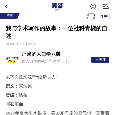
博客
T中
我与学术写作的故事：一位社科青椒的自
述
2026年04月15日 09:25
严肃的人口学八卦
＋关注
＋关注
以人口学的视角看世界，传播有趣的人口学。
以下文章来源于“缪斯夫人”
撰文
：宋浩铭
责编
：钱岳
写在前面
2023年夏天雨水很多，美国东海岸的空气也一直带着