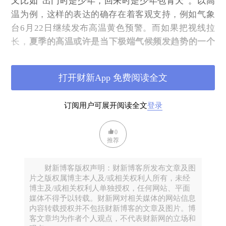
又比如“出门时是少年，回来时是少年包青天”。以高
温为例，这样的表达的确存在着客观支持，例如气象
台6月22日继续发布高温黄色预警。而如果把视线拉
长，
夏季的高温或许是当下极端气候频发趋势的一个
缩影。
打开财新App 免费阅读全文
订阅用户可展开阅读全文
登录
0
推荐
财新博客版权声明：财新博客所发布文章及图
6月1日至8月31日全国平均气温历年变化（1961-2024
片之版权属博主本人及/或相关权利人所有，未经
年）
博主及/或相关权利人单独授权，任何网站、平面
媒体不得予以转载。财新网对相关媒体的网站信息
本期严八和您一起关注天气，探讨气候与我们生活
内容转载授权并不包括财新博客的文章及图片。博
与社会的关联。
客文章均为作者个人观点，不代表财新网的立场和